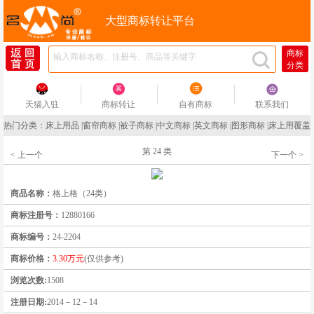
大型商标转让平台
商标
分类
天猫入驻
商标转让
自有商标
联系我们
热门分类：
床上用品
|
窗帘商标
|
被子商标
|
中文商标
|
英文商标
|
图形商标
|
床上用覆盖
第 24 类
< 上一个
下一个 >
商品名称：
格上格（24类）
商标注册号：
12880166
商标编号：
24-2204
商标价格：
3.30万元
(仅供参考)
浏览次数:
1508
注册日期:
2014－12－14