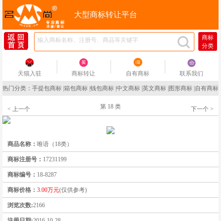
大型商标转让平台
商标
分类
天猫入驻
商标转让
自有商标
联系我们
热门分类：
手提包商标
|
箱包商标
|
钱包商标
|
中文商标
|
英文商标
|
图形商标
|
自有商标
第 18 类
< 上一个
下一个 >
商品名称：
唯语（18类）
商标注册号：
17231199
商标编号：
18-8287
商标价格：
3.00万元
(仅供参考)
浏览次数:
2166
注册日期:
2016-10-28