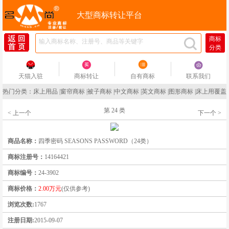
大型商标转让平台
商标
分类
天猫入驻
商标转让
自有商标
联系我们
热门分类：
床上用品
|
窗帘商标
|
被子商标
|
中文商标
|
英文商标
|
图形商标
|
床上用覆盖
第 24 类
< 上一个
下一个 >
商品名称：
四季密码 SEASONS PASSWORD（24类）
商标注册号：
14164421
商标编号：
24-3902
商标价格：
2.00万元
(仅供参考)
浏览次数:
1767
注册日期:
2015-09-07