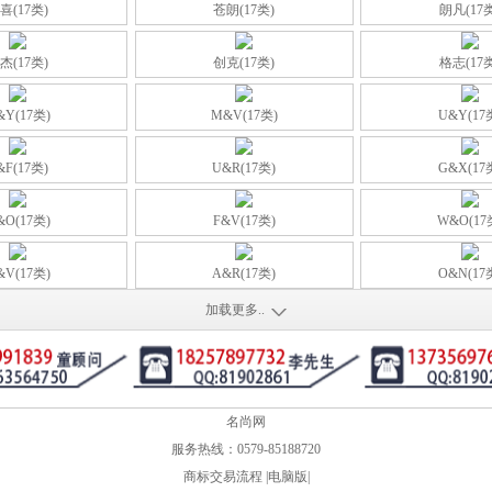
喜(17类)
苍朗(17类)
朗凡(17
杰(17类)
创克(17类)
格志(17
&Y(17类)
M&V(17类)
U&Y(17
&F(17类)
U&R(17类)
G&X(17
&O(17类)
F&V(17类)
W&O(17
&V(17类)
A&R(17类)
O&N(17
加载更多..
名尚网
服务热线：0579-85188720
商标交易流程
|
电脑版
|