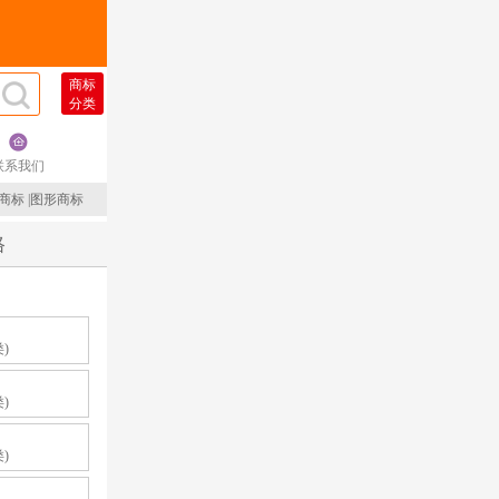
商标
分类
联系我们
商标
|
图形商标
格
类)
类)
类)