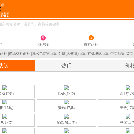
驻
商标转让
自有商标
商标
|
绝缘材料商标
|
防水包装物商标
|
乳胶(天然胶)商标
|
有机玻璃商标
|
中文商标
|
英文
默认
热门
价
&K(17类)
D&B(17类)
联都(17
田(17类)
素造(17类)
天造(17
见(17类)
安德玛(17类)
中霆(17