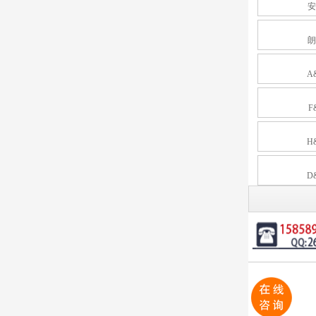
安
朗
A
F
H
D